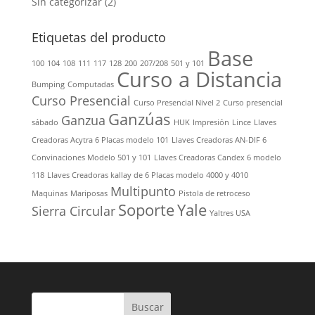
Sin categorizar
(2)
Etiquetas del producto
Base
100
104
108
111
117
128
200
207/208
501 y 101
Curso a Distancia
Bumping
Computadas
Curso Presencial
Curso Presencial Nivel 2
Curso presencial
Ganzúas
Ganzua
sábado
HUK
Impresión
Lince
Llaves
Creadoras Acytra 6 Placas modelo 101
Llaves Creadoras AN-DIF 6
Convinaciones Modelo 501 y 101
Llaves Creadoras Candex 6 modelo
118
Llaves Creadoras kallay de 6 Placas modelo 4000 y 4010
Multipunto
Maquinas
Mariposas
Pistola de retroceso
Soporte
Yale
Sierra Circular
Yaltres USA