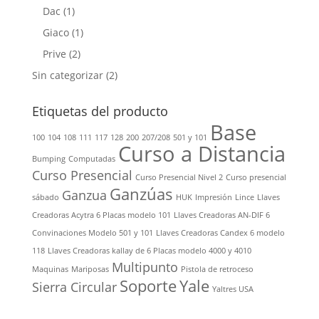
Dac
(1)
Giaco
(1)
Prive
(2)
Sin categorizar
(2)
Etiquetas del producto
Base
100
104
108
111
117
128
200
207/208
501 y 101
Curso a Distancia
Bumping
Computadas
Curso Presencial
Curso Presencial Nivel 2
Curso presencial
Ganzúas
Ganzua
sábado
HUK
Impresión
Lince
Llaves
Creadoras Acytra 6 Placas modelo 101
Llaves Creadoras AN-DIF 6
Convinaciones Modelo 501 y 101
Llaves Creadoras Candex 6 modelo
118
Llaves Creadoras kallay de 6 Placas modelo 4000 y 4010
Multipunto
Maquinas
Mariposas
Pistola de retroceso
Soporte
Yale
Sierra Circular
Yaltres USA