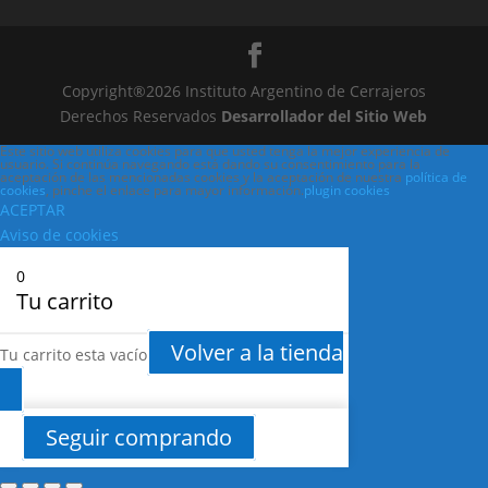
Copyright®2026 Instituto Argentino de Cerrajeros
Derechos Reservados
Desarrollador del Sitio Web
Este sitio web utiliza cookies para que usted tenga la mejor experiencia de
usuario. Si continúa navegando está dando su consentimiento para la
aceptación de las mencionadas cookies y la aceptación de nuestra
política de
cookies
, pinche el enlace para mayor información.
plugin cookies
ACEPTAR
Aviso de cookies
0
Tu carrito
Volver a la tienda
Tu carrito esta vacío
Seguir comprando